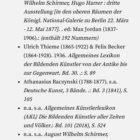
Wilhelm Schirmer, Hugo Harrer : dritte
Ausstellung [in den oberen Räumen der
Königl. National-Galerie zu Berlin 22. März
- 12. Mai 1877]
. . ed:
Max Jordan (1837-
1906)
.:
(enthält 192 Nummern)
Ulrich Thieme (1865-1922)
&
Felix Becker
(1864-1928)
. 1936.
Allgemeines Lexikon
der Bildenden Künstler von der Antike bis
zur Gegenwart. Bd. 30
. .:
S. 89
Athanasius Raczynski (1788-1877)
. s.a.
Deutsche Kunst, 3 Bände
. .:
Bd. 3 (1841), S.
105
n.a. s.a.
Allgemeines Künstlerlexikon
(AKL) Die Bildenden Künstler aller Zeiten
und Völker
.:
Bd. 101 (2018), S. 524
n.a. s.a.
August Wilhelm Schirmer,