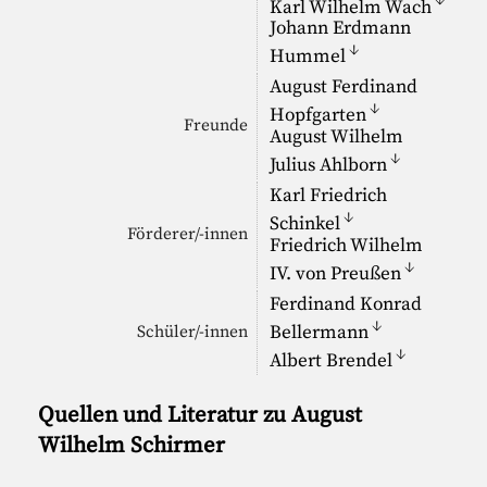
↓
Karl Wilhelm Wach
Johann Erdmann
↓
Hummel
August Ferdinand
↓
Hopfgarten
Freunde
August Wilhelm
↓
Julius Ahlborn
Karl Friedrich
↓
Schinkel
Förderer/-innen
Friedrich Wilhelm
↓
IV. von Preußen
Ferdinand Konrad
↓
Bellermann
Schüler/-innen
↓
Albert Brendel
Quellen und Literatur zu August
Wilhelm Schirmer