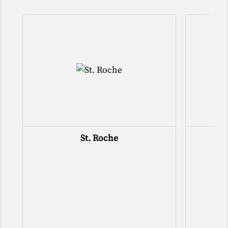
St. Roche
Aqu
"
La