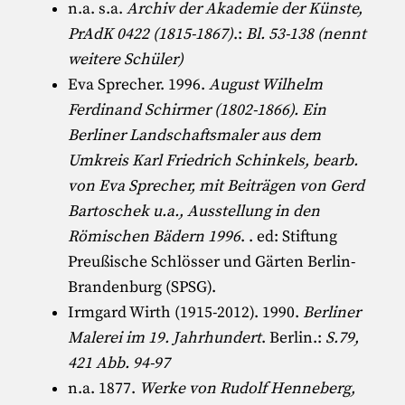
n.a. s.a.
Archiv der Akademie der Künste,
PrAdK 0422 (1815-1867)
.:
Bl. 53-138 (nennt
weitere Schüler)
Eva Sprecher
. 1996.
August Wilhelm
Ferdinand Schirmer (1802-1866). Ein
Berliner Landschaftsmaler aus dem
Umkreis Karl Friedrich Schinkels, bearb.
von Eva Sprecher, mit Beiträgen von Gerd
Bartoschek u.a., Ausstellung in den
Römischen Bädern 1996
. . ed:
Stiftung
Preußische Schlösser und Gärten Berlin-
Brandenburg (SPSG)
.
Irmgard Wirth (1915-2012)
. 1990.
Berliner
Malerei im 19. Jahrhundert
. Berlin.:
S.79,
421 Abb. 94-97
n.a. 1877.
Werke von Rudolf Henneberg,