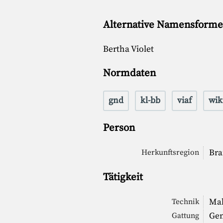
Alternative Namensform
Bertha Violet
Normdaten
gnd
kl-bb
viaf
wik
Person
Bra
Herkunftsregion
Tätigkeit
Mal
Technik
Gen
Gattung