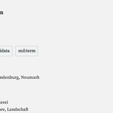
en
idata
md:term
ndenburg, Neumark
erei
re, Landschaft