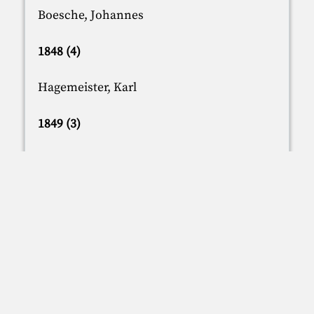
Boesche, Johannes
1848 (4)
Hagemeister, Karl
1849 (3)
Skarbina, Franz
1851 (5)
Dammeier, Rudolf
Mosson, George
1853 (4)