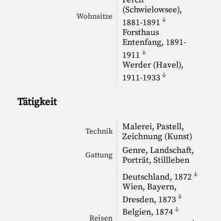
Ferch
(Schwielowsee),
Wohnsitze
↓
1881-1891
Forsthaus
Entenfang, 1891-
↓
1911
Werder (Havel),
↓
1911-1933
Tätigkeit
Malerei, Pastell,
Technik
Zeichnung (Kunst)
Genre, Landschaft,
Gattung
Porträt, Stillleben
↓
Deutschland, 1872
Wien, Bayern,
↓
Dresden, 1873
↓
Belgien, 1874
Reisen