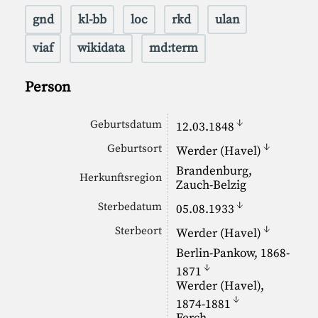
gnd
kl-bb
loc
rkd
ulan
viaf
wikidata
md:term
Person
↓
Geburtsdatum
12.03.1848
↓
Geburtsort
Werder (Havel)
Brandenburg,
Herkunftsregion
Zauch-Belzig
↓
Sterbedatum
05.08.1933
↓
Sterbeort
Werder (Havel)
Berlin-Pankow, 1868-
↓
1871
Werder (Havel),
↓
1874-1881