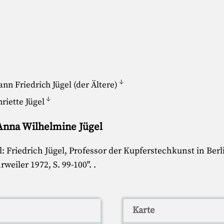
↓
ann Friedrich Jügel (der Ältere)
↓
riette Jügel
 Anna Wilhelmine Jügel
: Friedrich Jügel, Professor der Kupferstechkunst in Berli
weiler 1972, S. 99-100
".
.
Karte