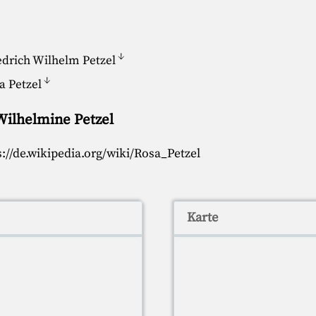
↓
edrich Wilhelm Petzel
↓
a Petzel
Wilhelmine Petzel
s://de.wikipedia.org/wiki/Rosa_Petzel
Karte