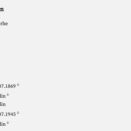
en
arbe
↓
07.1869
↓
lin
lin
↓
07.1945
↓
lin