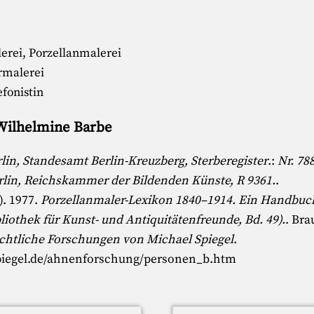
erei, Porzellanmalerei
rmalerei
efonistin
 Wilhelmine Barbe
lin, Standesamt Berlin-Kreuzberg, Sterberegister
.:
Nr. 78
lin, Reichskammer der Bildenden Künste, R 9361.
.
)
. 1977.
Porzellanmaler-Lexikon 1840–1914. Ein Handbuc
ibliothek für Kunst- und Antiquitätenfreunde, Bd. 49).
. Br
chtliche Forschungen von Michael Spiegel
.
piegel.de/ahnenforschung/personen_b.htm