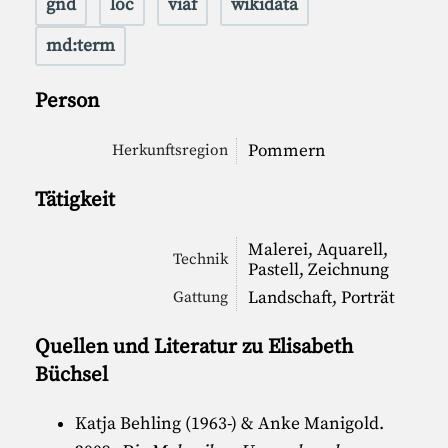
gnd
loc
viaf
wikidata
md:term
Person
Pommern
Herkunftsregion
Tätigkeit
Malerei, Aquarell,
Technik
Pastell, Zeichnung
Landschaft, Porträt
Gattung
Quellen und Literatur zu Elisabeth
Büchsel
Katja Behling (1963-)
&
Anke Manigold
.