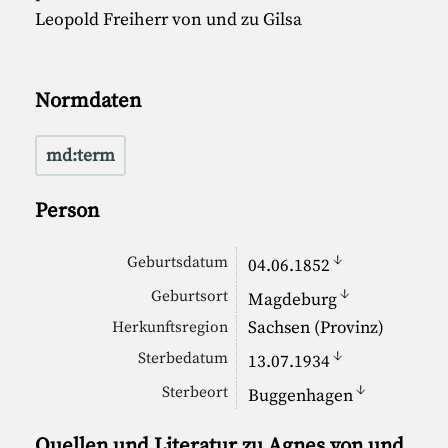
Leopold Freiherr von und zu Gilsa
Normdaten
md:term
Person
↓
Geburtsdatum
04.06.1852
↓
Geburtsort
Magdeburg
Sachsen (Provinz)
Herkunftsregion
↓
Sterbedatum
13.07.1934
↓
Sterbeort
Buggenhagen
Quellen und Literatur zu Agnes von und