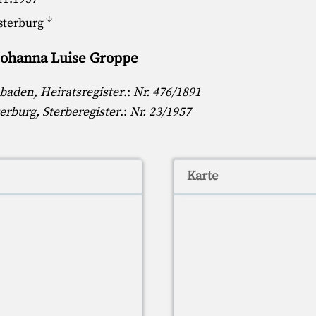
↓
terburg
 Johanna Luise Groppe
aden, Heiratsregister
.:
Nr. 476/1891
rburg, Sterberegister
.:
Nr. 23/1957
Karte