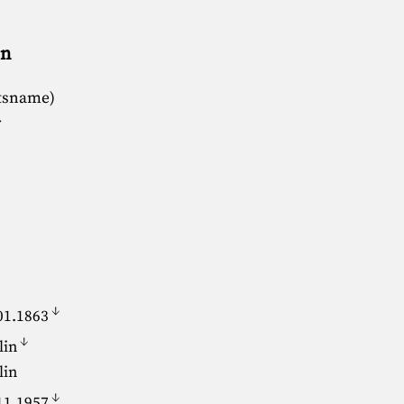
en
rtsname)
r
↓
01.1863
↓
lin
lin
↓
11.1957