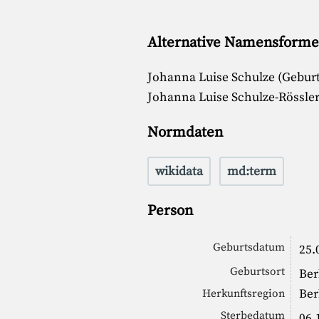
Alternative Namensform
Johanna Luise Schulze (Gebu
Johanna Luise Schulze-Rössle
Normdaten
wikidata
md:term
Person
Geburtsdatum
25.
Geburtsort
Ber
Ber
Herkunftsregion
Sterbedatum
06.