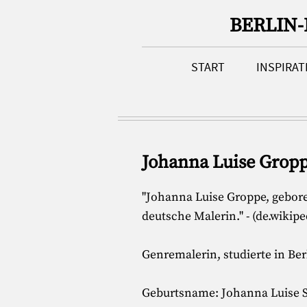
BERLIN
START
INSPIRA
Johanna Luise Gropp
"Johanna Luise Groppe, geboren
deutsche Malerin." - (de.wikipe
Genremalerin, studierte in B
Geburtsname: Johanna Luise S